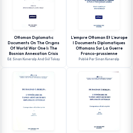
Ottoman Dıplomatıc
L’empıre Ottoman Et L’europe
Documents On The Orıgıns
I Documents Diplomatiques
Of World War One Iı The
Ottomans Sur La Guerre
Bosnian Annexation Crisis
Franco-prussienne
Ed. Sinan Kuneralp And Gül Tokay
Publié Par Sinan Kuneralp