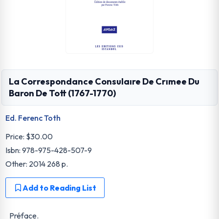
La Correspondance Consulaıre De Crımee Du
Baron De Tott (1767-1770)
Ed. Ferenc Toth
Price:
$30.00
Isbn: 978-975-428-507-9
Other: 2014 268 p.
Add to Reading List
Préface.