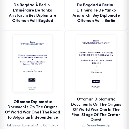
De Bagdad À Berlın :
De Bagdad À Berlın :
L’ıtınéraıre De Yanko
L’ıtınéraıre De Yanko
Arıstarchı Bey Dıplomate
Arıstarchı Bey Dıplomate
Ottoman Vol I Bagdad
Ottoman Vol Iı Berlin
Ottoman Dıplomatıc
Ottoman Dıplomatıc
Documents On The Orıgıns
Documents On The Orıgıns
Of World War One Iıı The
Of World War One I The Road
Final Stage Of The Cretan
To Bulgarian İndependence
Quest
Ed. Sinan Kuneralp And Gül Tokay
Ed. Sinan Kuneralp