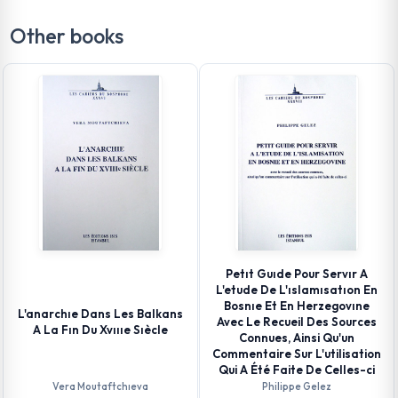
Other books
Petıt Guıde Pour Servır A
L'etude De L'ıslamısatıon En
Bosnıe Et En Herzegovıne
L'anarchıe Dans Les Balkans
Avec Le Recueil Des Sources
A La Fın Du Xvıııe Sıècle
Connues, Ainsi Qu'un
Commentaire Sur L'utilisation
Qui A Été Faite De Celles-ci
Vera Moutaftchıeva
Philippe Gelez