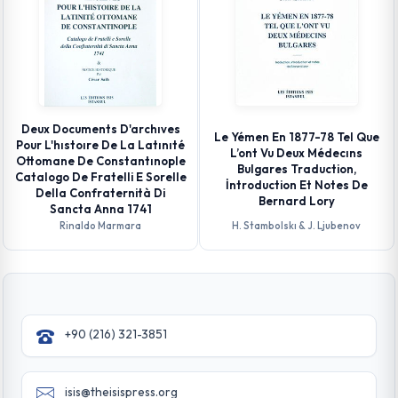
Deux Documents D'archıves
Le Yémen En 1877-78 Tel Que
Pour L'hıstoıre De La Latınıté
L’ont Vu Deux Médecıns
Ottomane De Constantınople
Bulgares Traduction,
Catalogo De Fratelli E Sorelle
İntroduction Et Notes De
Della Confraternità Di
Bernard Lory
Sancta Anna 1741
Rinaldo Marmara
H. Stambolskı & J. Ljubenov
+90 (216) 321-3851
isis@theisispress.org