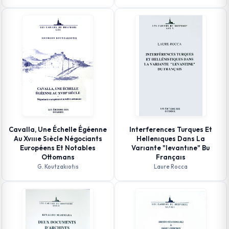
Cavalla, Une Échelle Égéenne
Interferences Turques Et
Au Xvıııe Sıècle Négociants
Hellenıques Dans La
Européens Et Notables
Varıante "levantıne" Bu
Ottomans
Françaıs
G. Koutzakıotıs
Laure Rocca