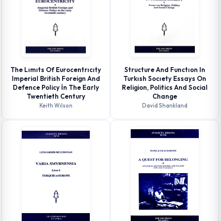
The Lımıts Of Eurocentrıcıty
Structure And Functıon In
Imperial British Foreign And
Turkısh Socıety Essays On
Defence Policy İn The Early
Religion, Politics And Social
Twentieth Century
Change
Keith Wılson
David Shankland