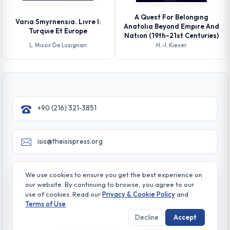
A Quest For Belongıng
Varıa Smyrnensıa. Lıvre I:
Anatolıa Beyond Empıre And
Turquıe Et Europe
Natıon (19th-21st Centuries)
L. Mıssır De Lusıgnan
H.-l. Kıeser
+90 (216) 321-3851
isis@theisispress.org
Yazmaci Emine Sokak No:4/a Burhaniye - Beylerbeyi
We use cookies to ensure you get the best experience on
TR 34676 ISTANBUL-TURKEY
our website. By continuing to browse, you agree to our
use of cookies. Read our
Privacy & Cookie Policy
and
Terms of Use
.
Decline
Accept
© All rights reserved. 2026 The Isis Press
Privacy & Cookie Policy
Terms of Use