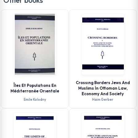
Other books
Crossıng Borders Jews And
Îles Et Populatıons En
Muslims İn Ottoman Law,
Médıterranée Orıentale
Economy And Society
Emile Kolodny
Haim Gerber