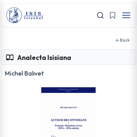
Back
Analecta Isisiana
Michel Balıvet