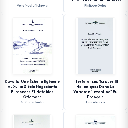
Qui A Été Faite De Celles-ci
Vera Moutaftchıeva
Philippe Gelez
Cavalla, Une Échelle Égéenne
Interferences Turques Et
Au Xvıııe Sıècle Négociants
Hellenıques Dans La
Européens Et Notables
Varıante "levantıne" Bu
Ottomans
Françaıs
G. Koutzakıotıs
Laure Rocca