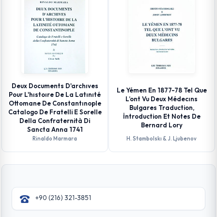
Deux Documents D'archıves
Le Yémen En 1877-78 Tel Que
Pour L'hıstoıre De La Latınıté
L’ont Vu Deux Médecıns
Ottomane De Constantınople
Bulgares Traduction,
Catalogo De Fratelli E Sorelle
İntroduction Et Notes De
Della Confraternità Di
Bernard Lory
Sancta Anna 1741
Rinaldo Marmara
H. Stambolskı & J. Ljubenov
+90 (216) 321-3851