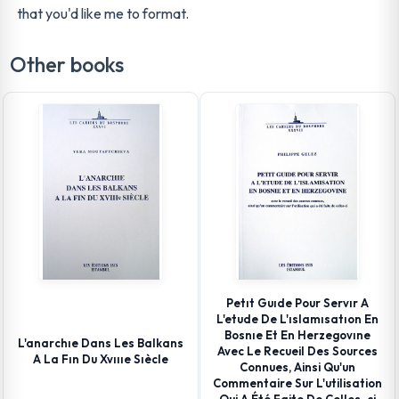
that you'd like me to format.
Other books
Petıt Guıde Pour Servır A
L'etude De L'ıslamısatıon En
Bosnıe Et En Herzegovıne
L'anarchıe Dans Les Balkans
Avec Le Recueil Des Sources
A La Fın Du Xvıııe Sıècle
Connues, Ainsi Qu'un
Commentaire Sur L'utilisation