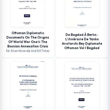
Ottoman Dıplomatıc
De Bagdad À Berlın :
Documents On The Orıgıns
L’ıtınéraıre De Yanko
Of World War One Iı The
Arıstarchı Bey Dıplomate
Bosnian Annexation Crisis
Ottoman Vol I Bagdad
Ed. Sinan Kuneralp And Gül Tokay