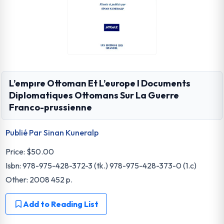
L’empıre Ottoman Et L’europe I Documents
Diplomatiques Ottomans Sur La Guerre
Franco-prussienne
Publié Par Sinan Kuneralp
Price:
$50.00
Isbn: 978-975-428-372-3 (tk.) 978-975-428-373-0 (1.c)
Other: 2008 452 p.
Add to Reading List