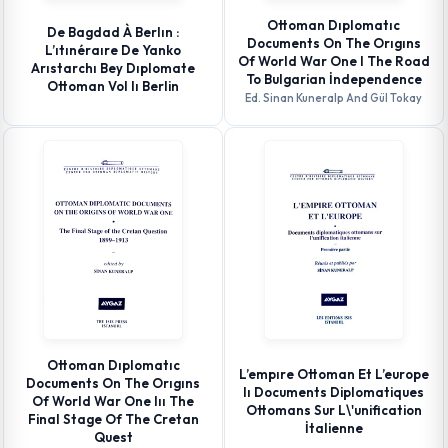
Ottoman Dıplomatıc
De Bagdad À Berlın :
Documents On The Orıgıns
L’ıtınéraıre De Yanko
Of World War One I The Road
Arıstarchı Bey Dıplomate
To Bulgarian İndependence
Ottoman Vol Iı Berlin
Ed. Sinan Kuneralp And Gül Tokay
Ottoman Dıplomatıc
L’empıre Ottoman Et L’europe
Documents On The Orıgıns
Iı Documents Diplomatiques
Of World War One Iıı The
Ottomans Sur L\'unification
Final Stage Of The Cretan
İtalienne
Quest