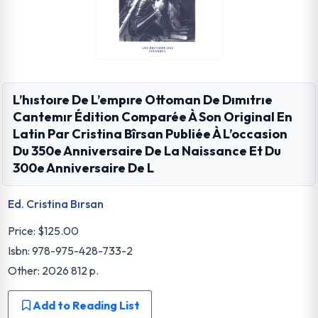
L’hıstoıre De L’empıre Ottoman De Dımıtrıe
Cantemır Édition Comparée À Son Original En
Latin Par Cristina Bîrsan Publiée À L’occasion
Du 350e Anniversaire De La Naissance Et Du
300e Anniversaire De L
Ed. Cristina Bırsan
Price:
$125.00
Isbn: 978-975-428-733-2
Other: 2026 812 p.
Add to Reading List