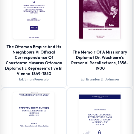
The Ottoman Empıre And Its
Neıghbours Vı Offıcıal
The Memoır Of A Mıssıonary
Correspondance Of
Dıplomat Dr. Washburn’s
Constantın Musurus Ottoman
Personal Recollectıons, 1856–
Dıplomatıc Representatıve In
1900
Vıenna 1849-1850
Ed. Sinan Kuneralp
Ed. Brandon D. Johnson