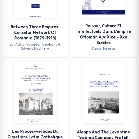
Pouvoır, Culture Et
Between Three Empıres:
Intellectuels Dans L’empıre
Consular Network Of
Ottoman Aux Xıxe – Xxe
Romanıa (1879-1918)
Sıecles
Ed. Adrian-bogdan Ceobanu &
Silvana Rachieru
Özgür Türesay
Les Procès-verbaux Du
Aleppo And The Levantıne
Cımetıère Latın Catholıque
Tradıng Company Fratellı