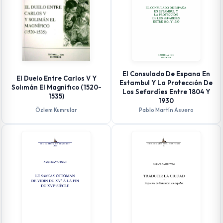
El Consulado De Espana En
El Duelo Entre Carlos V Y
Estambul Y La Proteccıón De
Solımán El Magnífıco (1520-
Los Sefardíes Entre 1804 Y
1535)
1930
Özlem Kumrular
Pablo Martín Asuero