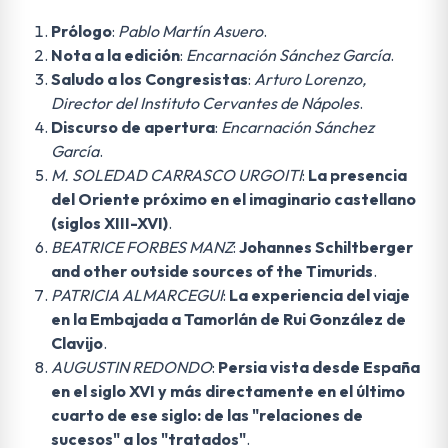
Prólogo
:
Pablo Martín Asuero
.
Nota a la edición
:
Encarnación Sánchez García
.
Saludo a los Congresistas
:
Arturo Lorenzo,
Director del Instituto Cervantes de Nápoles
.
Discurso de apertura
:
Encarnación Sánchez
García
.
M. SOLEDAD CARRASCO URGOITI
:
La presencia
del Oriente próximo en el imaginario castellano
(siglos XIII-XVI)
.
BEATRICE FORBES MANZ
:
Johannes Schiltberger
and other outside sources of the Timurids
.
PATRICIA ALMARCEGUI
:
La experiencia del viaje
en la Embajada a Tamorlán de Rui González de
Clavijo
.
AUGUSTIN REDONDO
:
Persia vista desde España
en el siglo XVI y más directamente en el último
cuarto de ese siglo: de las "relaciones de
sucesos" a los "tratados"
.