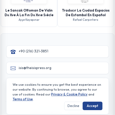
Le Sancak Ottoman De Vidin
Traducır La Cıudad Espacios
Du Xve À La Fın Du Xvıe Sıècle
De Estambul En Español
Ayşe Kayapınar
Rafael Carpıntero
+90 (216) 321-3851
isis@theisispress.org
Yazmaci Emine Sokak No:4/a Burhaniye - Beylerbeyi
We use cookies to ensure you get the best experience on
TR 34676 ISTANBUL-TURKEY
our website. By continuing to browse, you agree to our
use of cookies. Read our
Privacy & Cookie Policy
and
Terms of Use
.
Decline
Accept
© All rights reserved. 2026 The Isis Press
Privacy & Cookie Policy
Terms of Use