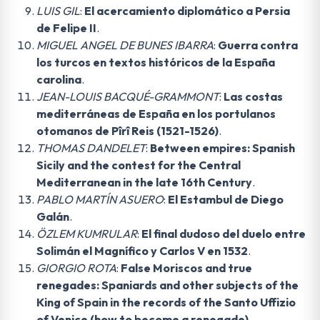
LUIS GIL
:
El acercamiento diplomático a Persia
de Felipe II
.
MIGUEL ANGEL DE BUNES IBARRA
:
Guerra contra
los turcos en textos históricos de la España
carolina
.
JEAN-LOUIS BACQUÉ-GRAMMONT
:
Las costas
mediterráneas de España en los portulanos
otomanos de Pîrî Reis (1521-1526)
.
THOMAS DANDELET
:
Between empires: Spanish
Sicily and the contest for the Central
Mediterranean in the late 16th Century
.
PABLO MARTÍN ASUERO
:
El Estambul de Diego
Galán
.
ÖZLEM KUMRULAR
:
El final dudoso del duelo entre
Solimán el Magnífico y Carlos V en 1532
.
GIORGIO ROTA
:
False Moriscos and true
renegades: Spaniards and other subjects of the
King of Spain in the records of the Santo Uffizio
of Venice (how to become a renegade)
.