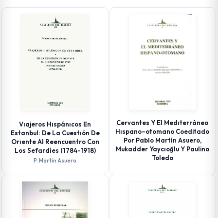
Cervantes Y El Medıterráneo
Vıajeros Hıspánıcos En
Hıspano–otomano Coeditado
Estanbul: De La Cuestıón De
Por Pablo Martín Asuero,
Orıente Al Reencuentro Con
Mukadder Yaycıoğlu Y Paulino
Los Sefardíes (1784-1918)
Toledo
P. Martin Asuero