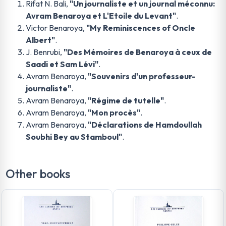
Rifat N. Bali,
"Un journaliste et un journal méconnu:
Avram Benaroya et L'Etoile du Levant"
.
Victor Benaroya,
"My Reminiscences of Oncle
Albert"
.
J. Benrubi,
"Des Mémoires de Benaroya à ceux de
Saadi et Sam Lévi"
.
Avram Benaroya,
"Souvenirs d'un professeur-
journaliste"
.
Avram Benaroya,
"Régime de tutelle"
.
Avram Benaroya,
"Mon procès"
.
Avram Benaroya,
"Déclarations de Hamdoullah
Soubhi Bey au Stamboul"
.
Other books