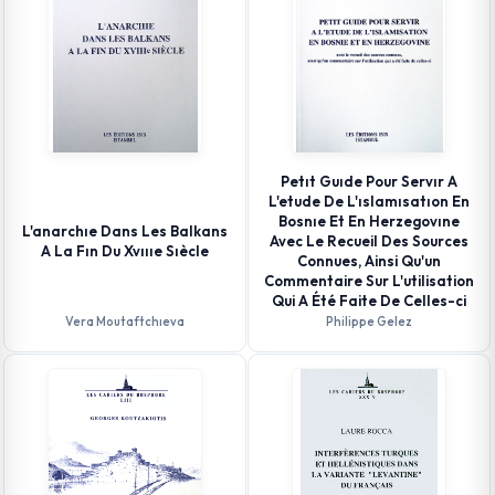
Petıt Guıde Pour Servır A
L'etude De L'ıslamısatıon En
Bosnıe Et En Herzegovıne
L'anarchıe Dans Les Balkans
Avec Le Recueil Des Sources
A La Fın Du Xvıııe Sıècle
Connues, Ainsi Qu'un
Commentaire Sur L'utilisation
Qui A Été Faite De Celles-ci
Vera Moutaftchıeva
Philippe Gelez