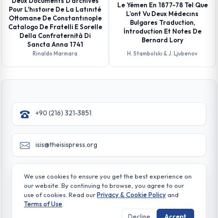
Deux Documents D'archıves
Le Yémen En 1877-78 Tel Que
Pour L'hıstoıre De La Latınıté
L’ont Vu Deux Médecıns
Ottomane De Constantınople
Bulgares Traduction,
Catalogo De Fratelli E Sorelle
İntroduction Et Notes De
Della Confraternità Di
Bernard Lory
Sancta Anna 1741
Rinaldo Marmara
H. Stambolskı & J. Ljubenov
+90 (216) 321-3851
isis@theisispress.org
Yazmaci Emine Sokak No:4/a Burhaniye - Beylerbeyi
We use cookies to ensure you get the best experience on
TR 34676 ISTANBUL-TURKEY
our website. By continuing to browse, you agree to our
use of cookies. Read our
Privacy & Cookie Policy
and
Terms of Use
.
Decline
Accept
© All rights reserved. 2026 The Isis Press