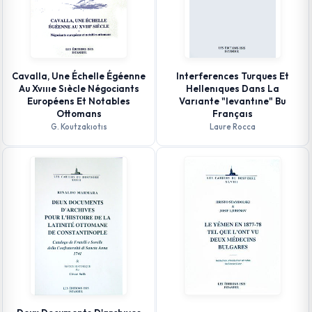
Cavalla, Une Échelle Égéenne
Interferences Turques Et
Au Xvıııe Sıècle Négociants
Hellenıques Dans La
Européens Et Notables
Varıante "levantıne" Bu
Ottomans
Françaıs
G. Koutzakıotıs
Laure Rocca