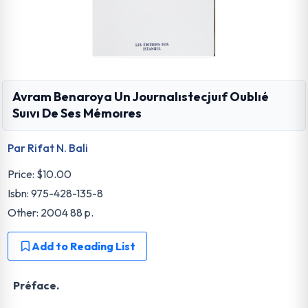
Avram Benaroya Un Journalıstecjuıf Oublıé
Suıvı De Ses Mémoıres
Par Rifat N. Bali
Price:
$10.00
Isbn: 975-428-135-8
Other: 2004 88 p.
Add to Reading List
Préface.