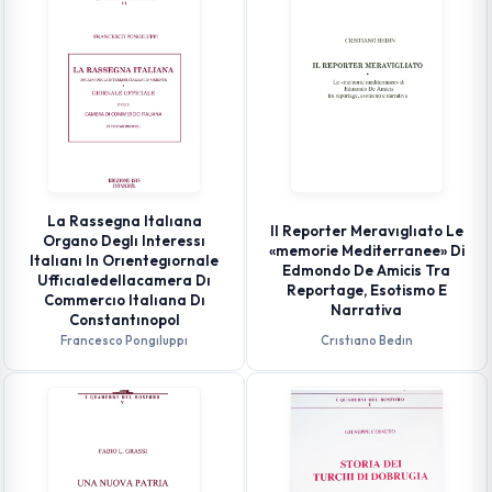
La Rassegna Italıana
Il Reporter Meravıglıato Le
Organo Deglı Interessı
«memorie Mediterranee» Di
Italıanı In Orıentegıornale
Edmondo De Amicis Tra
Uffıcıaledellacamera Dı
Reportage, Esotismo E
Commercıo Italıana Dı
Narrativa
Constantınopol
Francesco Pongıluppı
Crıstıano Bedın