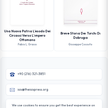
Una Nuova Patrıa L’esodo Dei
Breve Storıa Deı Turchı Dı
Circassi Verso L’ımpero
Dobrugıa
Ottomano
Fabio L. Grassı
Giuseppe Cossuto
+90 (216) 321-3851
isis@theisispress.org
Yazmaci Emine Sokak No:4/a Burhaniye - Beylerbeyi
We use cookies to ensure you get the best experience on