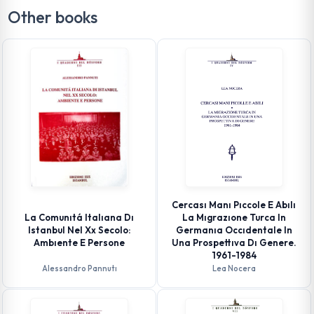
Other books
Cercası Manı Pıccole E Abılı
La Comunıtá Italıana Dı
La Mıgrazıone Turca In
Istanbul Nel Xx Secolo:
Germanıa Occıdentale In
Ambıente E Persone
Una Prospettıva Dı Genere.
1961-1984
Alessandro Pannutı
Lea Nocera