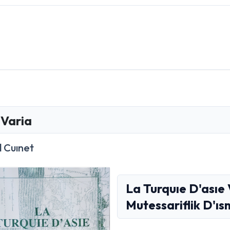
Varia
l Cuınet
La Turquıe D'asıe
Mutessariflik D'ıs