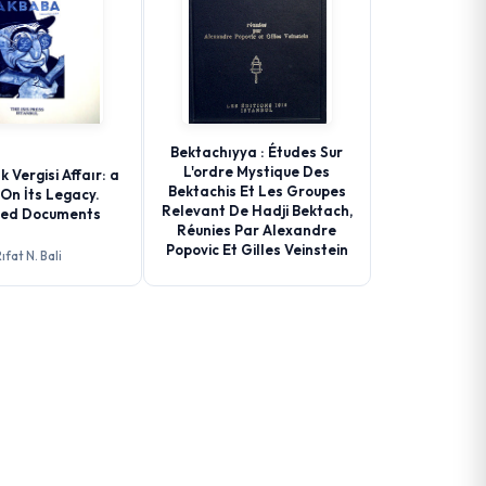
Bektachıyya : Études Sur
L'ordre Mystique Des
k Vergisi Affaır: a
Bektachis Et Les Groupes
On İts Legacy.
Relevant De Hadji Bektach,
ted Documents
Réunies Par Alexandre
Popovic Et Gilles Veinstein
ıfat N. Bali