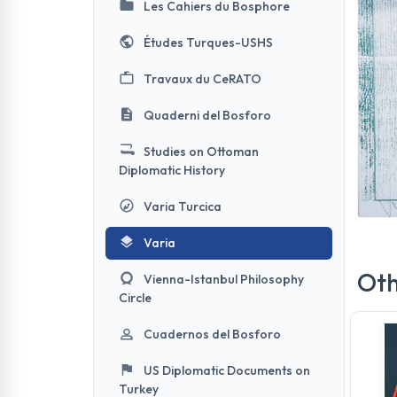
Les Cahiers du Bosphore
Études Turques-USHS
Travaux du CeRATO
Quaderni del Bosforo
Studies on Ottoman
Diplomatic History
Varia Turcica
Varia
Oth
Vienna-Istanbul Philosophy
Circle
Cuadernos del Bosforo
US Diplomatic Documents on
Turkey