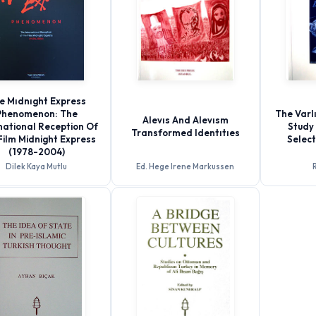
e Mıdnıght Express
Phenomenon: The
The Varlı
Alevıs And Alevısm
national Reception Of
Study 
Transformed Identıtıes
Film Midnight Express
Selec
(1978-2004)
Dilek Kaya Mutlu
Ed. Hege Irene Markussen
R