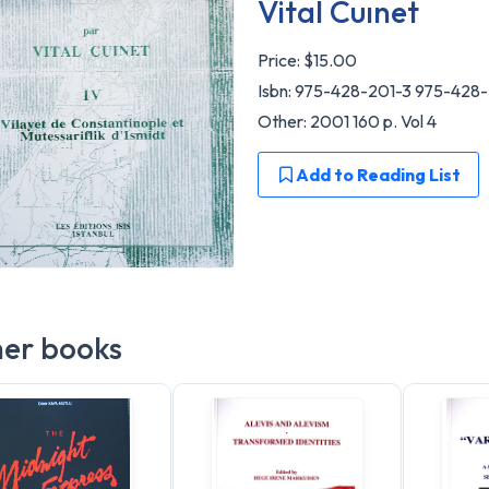
Vital Cuınet
Price:
$15.00
Isbn: 975-428-201-3 975-428
Other: 2001 160 p. Vol 4
Add to Reading List
er books