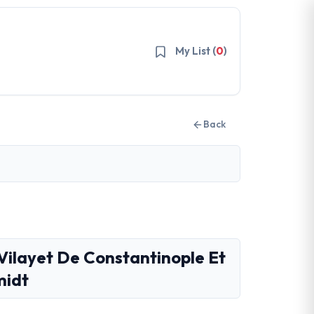
My List (
0
)
Back
 Vilayet De Constantinople Et
midt