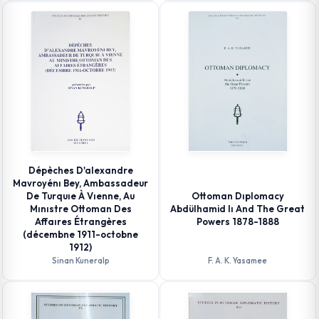
Dépèches D'alexandre
Mavroyénı Bey, Ambassadeur
De Turquıe À Vıenne, Au
Ottoman Dıplomacy
Mınıstre Ottoman Des
Abdülhamid Iı And The Great
Affaıres Étrangères
Powers 1878-1888
(décembne 1911-octobne
1912)
Sinan Kuneralp
F. A. K. Yasamee