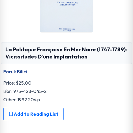
La Polıtıque Françaıse En Mer Noıre (1747-1789):
Vıcıssıtudes D'une Implantatıon
Faruk Bilici
Price:
$25.00
Isbn: 975-428-045-2
Other: 1992 204 p.
Add to Reading List