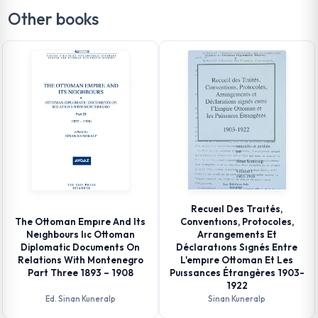
Other books
Recueıl Des Traıtés,
The Ottoman Empıre And Its
Conventıons, Protocoles,
Neıghbours Iıc Ottoman
Arrangements Et
Diplomatic Documents On
Déclaratıons Sıgnés Entre
Relations With Montenegro
L'empıre Ottoman Et Les
Part Three 1893 – 1908
Puıssances Étrangères 1903-
1922
Ed. Sinan Kuneralp
Sinan Kuneralp