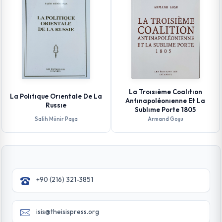
La Troısıème Coalıtıon
La Polıtıque Orıentale De La
Antınapoléonıenne Et La
Russıe
Sublıme Porte 1805
Salih Münir Paşa
Armand Goşu
+90 (216) 321-3851
isis@theisispress.org