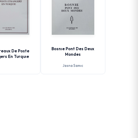
Bosnıe Pont Des Deux
reaux De Poste
Mondes
ers En Turquıe
Jasna Samıc