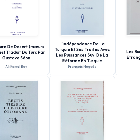
L'ındépendance De La
ure De Desert (mœurs
Turquıe Et Ses Traıtés Avec
Les Bu
s) Traduit Du Turc Par
Les Puıssances Suvi De La
Étrang
Gustave Séon
Réforme En Turquie
Ali Kemal Bey
François Noguès