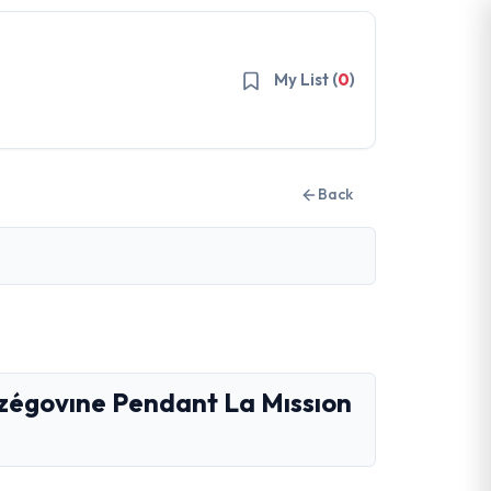
My List (
0
)
Back
rzégovıne Pendant La Mıssıon