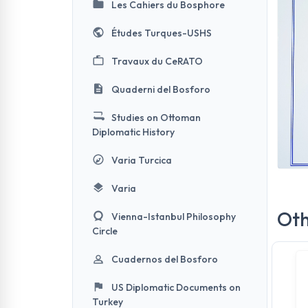
Les Cahiers du Bosphore
Études Turques-USHS
Travaux du CeRATO
Quaderni del Bosforo
Studies on Ottoman
Diplomatic History
Varia Turcica
Varia
Oth
Vienna-Istanbul Philosophy
Circle
Cuadernos del Bosforo
US Diplomatic Documents on
Turkey