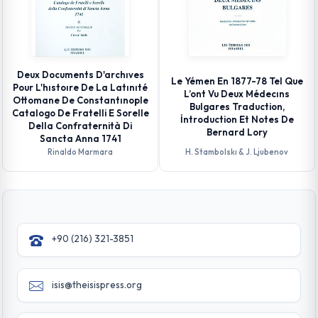
Deux Documents D'archıves
Le Yémen En 1877-78 Tel Que
Pour L'hıstoıre De La Latınıté
L’ont Vu Deux Médecıns
Ottomane De Constantınople
Bulgares Traduction,
Catalogo De Fratelli E Sorelle
İntroduction Et Notes De
Della Confraternità Di
Bernard Lory
Sancta Anna 1741
Rinaldo Marmara
H. Stambolskı & J. Ljubenov
+90 (216) 321-3851
isis@theisispress.org