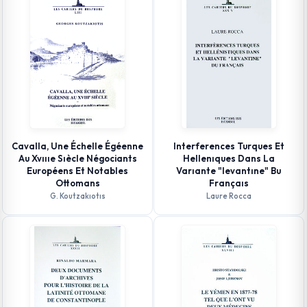
Cavalla, Une Échelle Égéenne
Interferences Turques Et
Au Xvıııe Sıècle Négociants
Hellenıques Dans La
Européens Et Notables
Varıante "levantıne" Bu
Ottomans
Françaıs
G. Koutzakıotıs
Laure Rocca