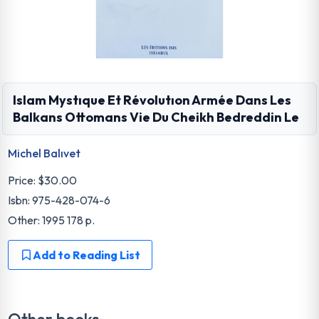
Islam Mystıque Et Révolutıon Armée Dans Les
Balkans Ottomans Vie Du Cheikh Bedreddin Le
Michel Balıvet
Price:
$30.00
Isbn: 975-428-074-6
Other: 1995 178 p.
Add to Reading List