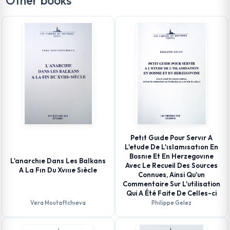
Other books
Petıt Guıde Pour Servır A
L'etude De L'ıslamısatıon En
Bosnıe Et En Herzegovıne
L'anarchıe Dans Les Balkans
Avec Le Recueil Des Sources
A La Fın Du Xvıııe Sıècle
Connues, Ainsi Qu'un
Commentaire Sur L'utilisation
Qui A Été Faite De Celles-ci
Vera Moutaftchıeva
Philippe Gelez