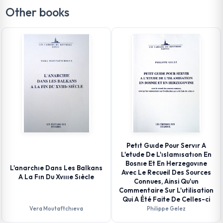
Other books
Petıt Guıde Pour Servır A
L'etude De L'ıslamısatıon En
Bosnıe Et En Herzegovıne
L'anarchıe Dans Les Balkans
Avec Le Recueil Des Sources
A La Fın Du Xvıııe Sıècle
Connues, Ainsi Qu'un
Commentaire Sur L'utilisation
Qui A Été Faite De Celles-ci
Vera Moutaftchıeva
Philippe Gelez