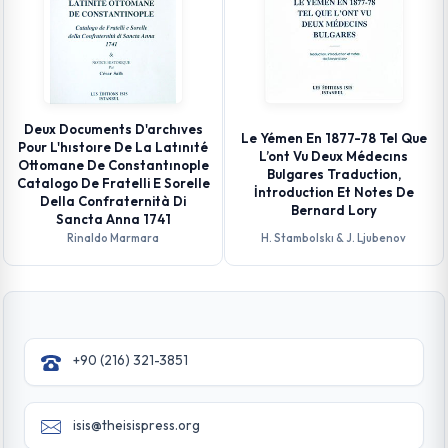
Deux Documents D'archıves
Le Yémen En 1877-78 Tel Que
Pour L'hıstoıre De La Latınıté
L’ont Vu Deux Médecıns
Ottomane De Constantınople
Bulgares Traduction,
Catalogo De Fratelli E Sorelle
İntroduction Et Notes De
Della Confraternità Di
Bernard Lory
Sancta Anna 1741
Rinaldo Marmara
H. Stambolskı & J. Ljubenov
+90 (216) 321-3851
isis@theisispress.org