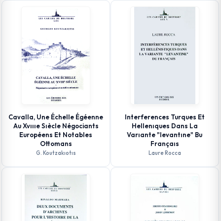
Cavalla, Une Échelle Égéenne
Interferences Turques Et
Au Xvıııe Sıècle Négociants
Hellenıques Dans La
Européens Et Notables
Varıante "levantıne" Bu
Ottomans
Françaıs
G. Koutzakıotıs
Laure Rocca