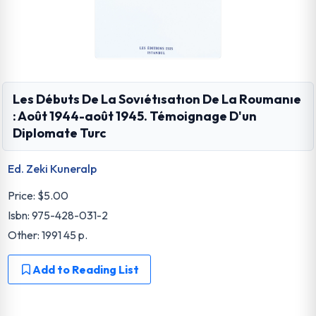
Les Débuts De La Sovıétısatıon De La Roumanıe
: Août 1944-août 1945. Témoignage D'un
Diplomate Turc
Ed. Zeki Kuneralp
Price:
$5.00
Isbn: 975-428-031-2
Other: 1991 45 p.
Add to Reading List