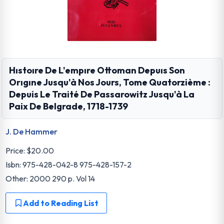
Hıstoıre De L'empıre Ottoman Depuıs Son
Orıgıne Jusqu'à Nos Jours, Tome Quatorzième :
Depuis Le Traité De Passarowitz Jusqu'à La
Paix De Belgrade, 1718-1739
J. De Hammer
Price:
$20.00
Isbn: 975-428-042-8 975-428-157-2
Other: 2000 290 p. Vol 14
Add to Reading List