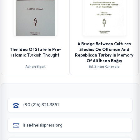
A Brıdge Between Cultures
The Idea Of State In Pre-
Studies On Ottoman And
ıslamıc Turkısh Thought
Republican Turkey İn Memory
Of Ali İhsan Bağış
Ayhan Bıçak
Ed. Sinan Kuneralp
+90 (216) 321-3851
isis@theisispress.org