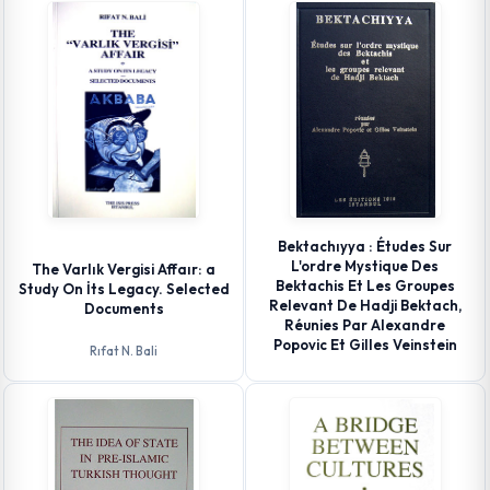
Bektachıyya : Études Sur
L'ordre Mystique Des
The Varlık Vergisi Affaır: a
Bektachis Et Les Groupes
Study On İts Legacy. Selected
Relevant De Hadji Bektach,
Documents
Réunies Par Alexandre
Popovic Et Gilles Veinstein
Rıfat N. Bali