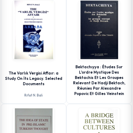
Bektachıyya : Études Sur
L'ordre Mystique Des
The Varlık Vergisi Affaır: a
Bektachis Et Les Groupes
Study On İts Legacy. Selected
Relevant De Hadji Bektach,
Documents
Réunies Par Alexandre
Popovic Et Gilles Veinstein
Rıfat N. Bali