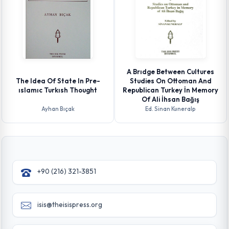
A Brıdge Between Cultures
The Idea Of State In Pre-
Studies On Ottoman And
ıslamıc Turkısh Thought
Republican Turkey İn Memory
Of Ali İhsan Bağış
Ayhan Bıçak
Ed. Sinan Kuneralp
+90 (216) 321-3851
isis@theisispress.org