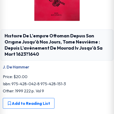
Hıstoıre De L'empıre Ottoman Depuıs Son
Orıgıne Jusqu'à Nos Jours, Tome Neuvième :
Depuis L'avènement De Mourad Iv Jusqu'à Sa
Mort 1623?1640
J. De Hammer
Price:
$20.00
Isbn: 975-428-042-8 975-428-151-3
Other: 1999 222 p. Vol 9
Add to Reading List