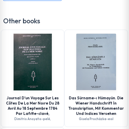
Other books
Journal D'un Voyage Sur Les
Das Sürname-ı Hümayün. Die
Côtes De La Mer Noıre Du 28
Wiener Handschrift İn
Avril Au 18 Septembre 1784
Transkription, Mit Kommentar
Par Lafıtte-clavé,
Und Indices Versehen
Dimitris Anoyatıs-pelé,
Gisela Procházka-eısl