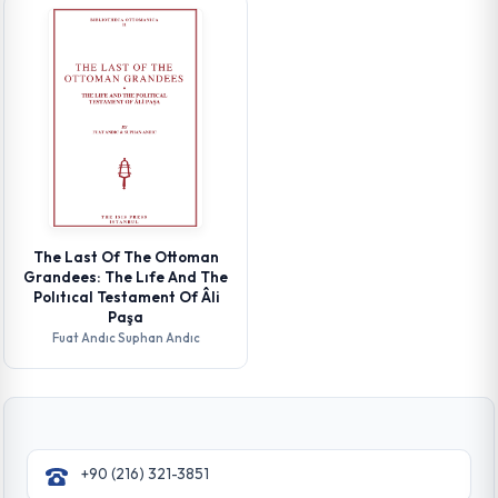
The Last Of The Ottoman
Grandees: The Lıfe And The
Polıtıcal Testament Of Âli
Paşa
Fuat Andıc Suphan Andıc
+90 (216) 321-3851