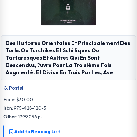
Des Hıstoıres Orıentales Et Principalement Des
Turks Ou Turchikes Et Schitiques Ou
Tartaresques Et Aultres Qui En Sont
Descendus, ?uvre Pour La Troisième Fois
Augmenté. Et Divisé En Trois Parties, Ave
G. Postel
Price:
$30.00
Isbn: 975-428-120-3
Other: 1999 256 p.
Add to Reading List