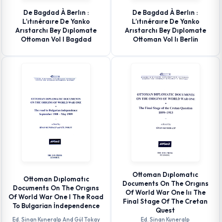
De Bagdad À Berlın :
De Bagdad À Berlın :
L’ıtınéraıre De Yanko
L’ıtınéraıre De Yanko
Arıstarchı Bey Dıplomate
Arıstarchı Bey Dıplomate
Ottoman Vol I Bagdad
Ottoman Vol Iı Berlin
Ottoman Dıplomatıc
Ottoman Dıplomatıc
Documents On The Orıgıns
Documents On The Orıgıns
Of World War One Iıı The
Of World War One I The Road
Final Stage Of The Cretan
To Bulgarian İndependence
Quest
Ed. Sinan Kuneralp And Gül Tokay
Ed. Sinan Kuneralp