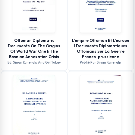
Ottoman Dıplomatıc
L’empıre Ottoman Et L’europe
Documents On The Orıgıns
I Documents Diplomatiques
Of World War One Iı The
Ottomans Sur La Guerre
Bosnian Annexation Crisis
Franco-prussienne
Ed. Sinan Kuneralp And Gül Tokay
Publié Par Sinan Kuneralp