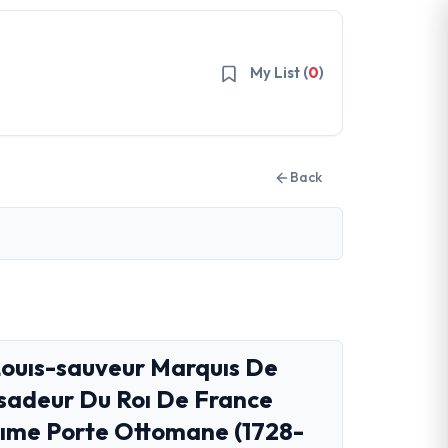
My List (
0
)
Back
Louıs-sauveur Marquıs De
sadeur Du Roı De France
lıme Porte Ottomane (1728-