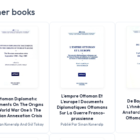
er books
L’empıre Ottoman Et
toman Dıplomatıc
De Bag
L’europe I Documents
ments On The Orıgıns
L’ıtın
Diplomatiques Ottomans
World War One Iı The
Arıstarc
Sur La Guerre Franco-
ian Annexation Crisis
Ottoma
prussienne
nan Kuneralp And Gül Tokay
Publié Par Sinan Kuneralp