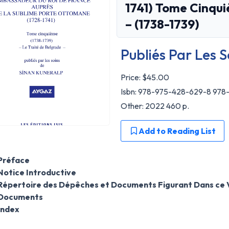
1741) Tome Cinqui
– (1738-1739)
Publiés Par Les 
Price:
$45.00
Isbn: 978-975-428-629-8 97
Other: 2022 460 p.
Add to Reading List
Préface
Notice Introductive
Répertoire des Dépêches et Documents Figurant Dans ce
Documents
Index