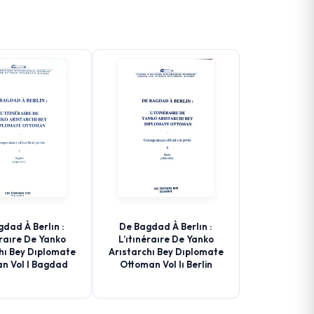
dad À Berlın :
De Bagdad À Berlın :
éraıre De Yanko
L’ıtınéraıre De Yanko
hı Bey Dıplomate
Arıstarchı Bey Dıplomate
n Vol I Bagdad
Ottoman Vol Iı Berlin