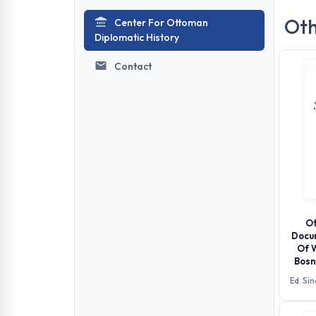
Oth
Center For Ottoman
Diplomatic History
Contact
Ot
Docu
Of 
Bosn
Ed. Si