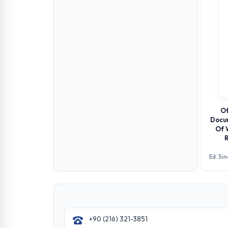
Ot
Docu
Of 
R
Ed. Si
+90 (216) 321-3851