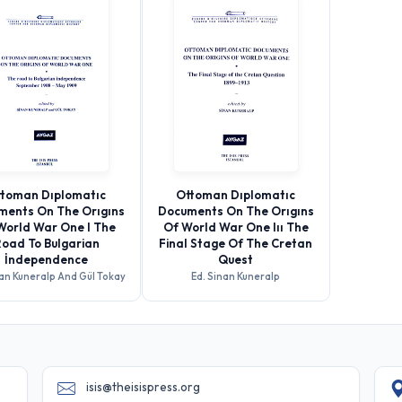
toman Dıplomatıc
Ottoman Dıplomatıc
ments On The Orıgıns
Documents On The Orıgıns
World War One I The
Of World War One Iıı The
oad To Bulgarian
Final Stage Of The Cretan
İndependence
Quest
nan Kuneralp And Gül Tokay
Ed. Sinan Kuneralp
isis@theisispress.org