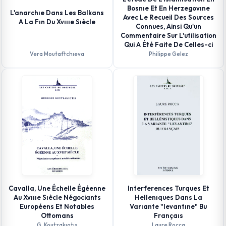
Bosnıe Et En Herzegovıne
L'anarchıe Dans Les Balkans
Avec Le Recueil Des Sources
A La Fın Du Xvıııe Sıècle
Connues, Ainsi Qu'un
Commentaire Sur L'utilisation
Qui A Été Faite De Celles-ci
Vera Moutaftchıeva
Philippe Gelez
Cavalla, Une Échelle Égéenne
Interferences Turques Et
Au Xvıııe Sıècle Négociants
Hellenıques Dans La
Européens Et Notables
Varıante "levantıne" Bu
Ottomans
Françaıs
G. Koutzakıotıs
Laure Rocca