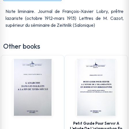
Note liminaire. Journal de François-Xavier Lobry, prêtre
lazariste (octobre 1912-mars 1913) Lettres de M. Cazot,
supérieur du séminaire de Zeitinlik (Salonique)
Other books
Petıt Guıde Pour Servır A
L'etude De L'ıslamısatıon En