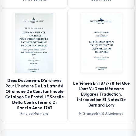
Deux Documents D'archıves
Le Yémen En 1877-78 Tel Que
Pour L'hıstoıre De La Latınıté
L’ont Vu Deux Médecıns
Ottomane De Constantınople
Bulgares Traduction,
Catalogo De Fratelli E Sorelle
İntroduction Et Notes De
Della Confraternità Di
Bernard Lory
Sancta Anna 1741
Rinaldo Marmara
H. Stambolskı & J. Ljubenov