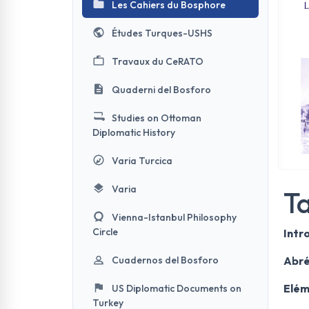
Les Cahiers du Bosphore
Études Turques-USHS
Travaux du CeRATO
Quaderni del Bosforo
Studies on Ottoman
Diplomatic History
Varia Turcica
Varia
Ta
Vienna-Istanbul Philosophy
Circle
Intr
Cuadernos del Bosforo
Abré
Elém
US Diplomatic Documents on
Turkey