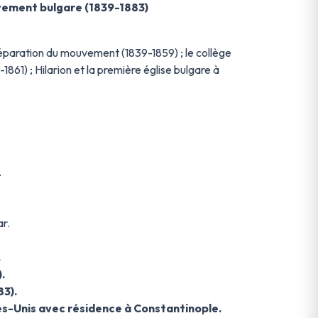
uvement bulgare (1839-1883)
préparation du mouvement (1839-1859) ; le collège
861) ; Hilarion et la première église bulgare à
.
r.
.
.
3).
s-Unis avec résidence à Constantinople.