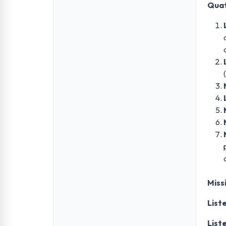
Quat
Miss
List
List