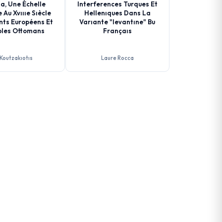
a, Une Échelle
Interferences Turques Et
Au Xvıııe Sıècle
Hellenıques Dans La
nts Européens Et
Varıante "levantıne" Bu
les Ottomans
Françaıs
 Koutzakıotıs
Laure Rocca