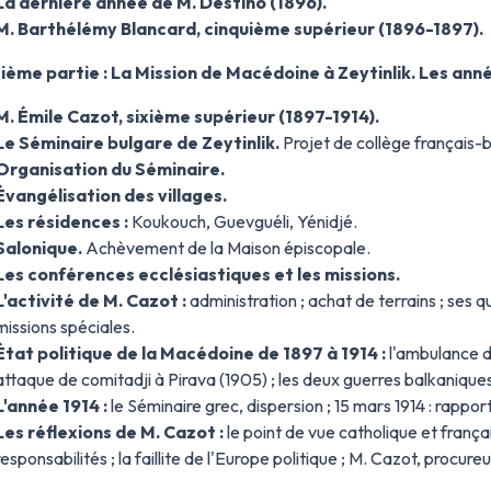
La dernière année de M. Destino (1896).
M. Barthélémy Blancard, cinquième supérieur (1896-1897).
sième partie : La Mission de Macédoine à Zeytinlik. Les ann
M. Émile Cazot, sixième supérieur (1897-1914).
Le Séminaire bulgare de Zeytinlik.
Projet de collège français-b
Organisation du Séminaire.
Évangélisation des villages.
Les résidences :
Koukouch, Guevguéli, Yénidjé.
Salonique.
Achèvement de la Maison épiscopale.
Les conférences ecclésiastiques et les missions.
L'activité de M. Cazot :
administration ; achat de terrains ; ses qu
missions spéciales.
État politique de la Macédoine de 1897 à 1914 :
l'ambulance d
attaque de comitadji à Pirava (1905) ; les deux guerres balkaniques
L'année 1914 :
le Séminaire grec, dispersion ; 15 mars 1914 : rappo
Les réflexions de M. Cazot :
le point de vue catholique et frança
responsabilités ; la faillite de l'Europe politique ; M. Cazot, procure