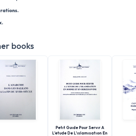
trations.
x.
er books
Petıt Guıde Pour Servır A
L'etude De L'ıslamısatıon En