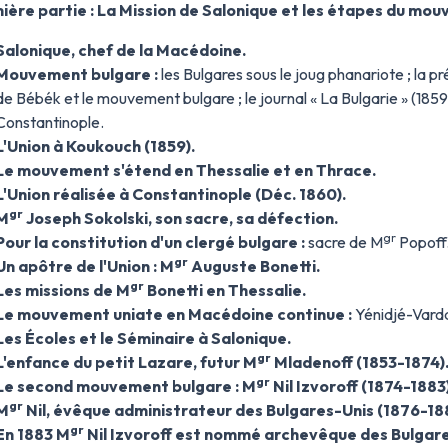
ière partie : La Mission de Salonique et les étapes du mo
Salonique, chef de la Macédoine.
Mouvement bulgare :
les Bulgares sous le joug phanariote ; la 
de Bébék et le mouvement bulgare ; le journal « La Bulgarie » (1859-1
Constantinople.
L'Union à Koukouch (1859).
Le mouvement s'étend en Thessalie et en Thrace.
L'Union réalisée à Constantinople (Déc. 1860).
gr
M
Joseph Sokolski, son sacre, sa défection.
gr
Pour la constitution d'un clergé bulgare :
sacre de M
Popoff
gr
Un apôtre de l'Union : M
Auguste Bonetti.
gr
Les missions de M
Bonetti en Thessalie.
Le mouvement uniate en Macédoine continue :
Yénidjé-Varda
Les Écoles et le Séminaire à Salonique.
gr
L'enfance du petit Lazare, futur M
Mladenoff (1853-1874)
gr
Le second mouvement bulgare : M
Nil Izvoroff (1874-1883)
gr
M
Nil, évêque administrateur des Bulgares-Unis (1876-188
gr
En 1883 M
Nil Izvoroff est nommé archevêque des Bulgare