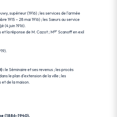
wy, supérieur (1916) ; les services de l'armée
bre 1915 – 28 mai 1916) ; les Sœurs au service
é (4 juin 1916).
gr
 et la réponse de M. Cazot ; M
Scanoff en exil
19).
) :
le Séminaire et ses revenus ; les procès
dans le plan d'extension de la ville ; les
s et de la maison.
ne (1886-1940).