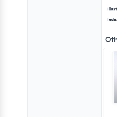
Illus
Inde
Oth