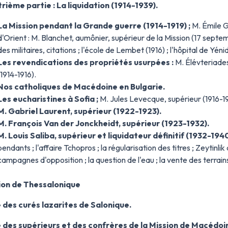
rième partie : La liquidation (1914-1939).
La Mission pendant la Grande guerre (1914-1919) ;
M. Émile Gu
d'Orient : M. Blanchet, aumônier, supérieur de la Mission (17 septem
des militaires, citations ; l'école de Lembet (1916) ; l'hôpital de Yénidj
Les revendications des propriétés usurpées :
M. Élévteriades
(1914-1916).
Nos catholiques de Macédoine en Bulgarie.
Les eucharistines à Sofia ;
M. Jules Levecque, supérieur (1916-19
M. Gabriel Laurent, supérieur (1922-1923).
M. François Van der Jonckheidt, supérieur (1923-1932).
M. Louis Saliba, supérieur et liquidateur définitif (1932-1940
pendants ; l'affaire Tchopros ; la régularisation des titres ; Zeytinlik 
campagnes d'opposition ; la question de l'eau ; la vente des terrain
ion de Thessalonique
e des curés lazarites de Salonique.
e des supérieurs et des confrères de la Mission de Macédoi