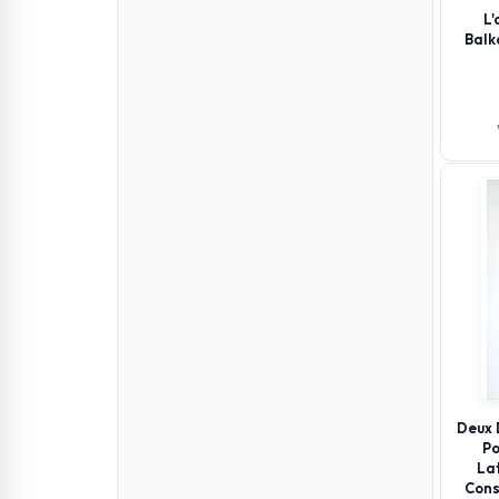
L'
Balk
Deux 
Po
La
Cons