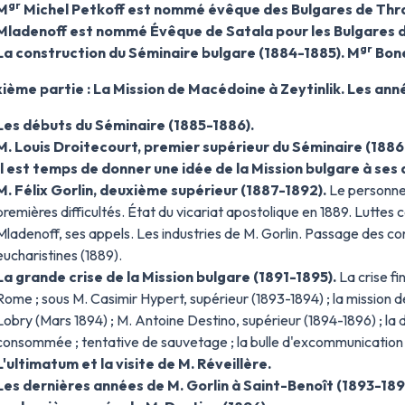
gr
M
Michel Petkoff est nommé évêque des Bulgares de Thra
Mladenoff est nommé Évêque de Satala pour les Bulgares 
gr
La construction du Séminaire bulgare (1884-1885). M
Bone
ième partie : La Mission de Macédoine à Zeytinlik. Les an
Les débuts du Séminaire (1885-1886).
M. Louis Droitecourt, premier supérieur du Séminaire (1886
Il est temps de donner une idée de la Mission bulgare à ses d
M. Félix Gorlin, deuxième supérieur (1887-1892).
Le personnel
premières difficultés. État du vicariat apostolique en 1889. Luttes
Mladenoff, ses appels. Les industries de M. Gorlin. Passage des con
eucharistines (1889).
La grande crise de la Mission bulgare (1891-1895).
La crise fin
Rome ; sous M. Casimir Hypert, supérieur (1893-1894) ; la mission de 
Lobry (Mars 1894) ; M. Antoine Destino, supérieur (1894-1896) ; la 
consommée ; tentative de sauvetage ; la bulle d'excommunication ;
L'ultimatum et la visite de M. Réveillère.
Les dernières années de M. Gorlin à Saint-Benoît (1893-189