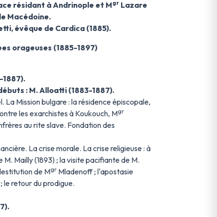
gr
ce résidant à Andrinople et M
Lazare
de Macédoine.
tti, évêque de Cardica (1885).
nées orageuses (1885-1897)
-1887).
ébuts : M. Alloatti (1883-1887).
. La Mission bulgare : la résidence épiscopale,
gr
 contre les exarchistes à Koukouch, M
frères au rite slave. Fondation des
ancière. La crise morale. La crise religieuse : à
M. Mailly (1893) ; la visite pacifiante de M.
gr
destitution de M
Mladenoff ; l'apostasie
 le retour du prodigue.
7).