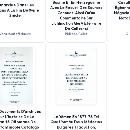
Bosnıe Et En Herzegovıne
Cavall
anarchıe Dans Les
Avec Le Recueil Des Sources
Égéenne 
ans A La Fın Du Xvıııe
Connues, Ainsi Qu'un
Négocia
Sıècle
Commentaire Sur
Notab
L'utilisation Qui A Été Faite
De Celles-ci
Vera Moutaftchıeva
Philippe Gelez
G.
Documents D'archıves
ur L'hıstoıre De La
Le Yémen En 1877-78 Tel
tınıté Ottomane De
Que L’ont Vu Deux Médecıns
tantınople Catalogo
Bulgares Traduction,