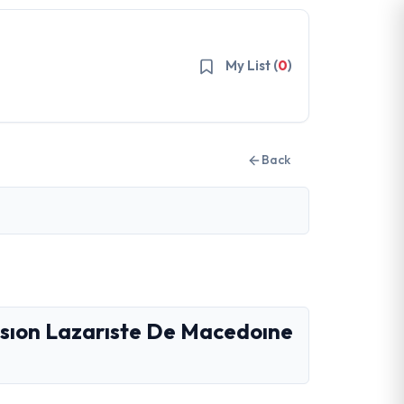
My List (
0
)
Back
ssıon Lazarıste De Macedoıne