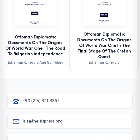
Ottoman Dıplomatıc
Ottoman Dıplomatıc
Documents On The Orıgıns
Documents On The Orıgıns
Of World War One Iıı The
Of World War One I The Road
Final Stage Of The Cretan
To Bulgarian İndependence
Quest
Ed. Sinan Kuneralp And Gül Tokay
Ed. Sinan Kuneralp
+90 (216) 321-3851
isis@theisispress.org