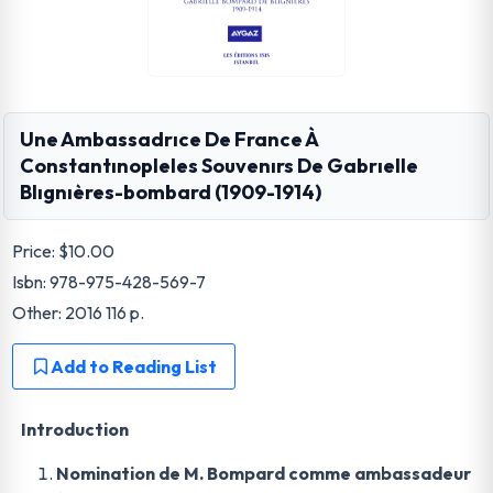
Une Ambassadrıce De France À
Constantınopleles Souvenırs De Gabrıelle
Blıgnıères-bombard (1909-1914)
Price:
$10.00
Isbn: 978-975-428-569-7
Other: 2016 116 p.
Add to Reading List
Introduction
Nomination de M. Bompard comme ambassadeur