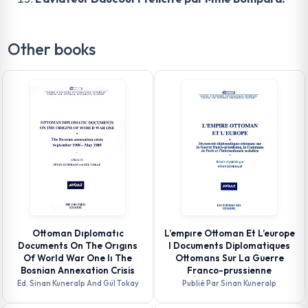
Other books
Ottoman Dıplomatıc
L’empıre Ottoman Et L’europe
Documents On The Orıgıns
I Documents Diplomatiques
Of World War One Iı The
Ottomans Sur La Guerre
Bosnian Annexation Crisis
Franco-prussienne
Ed. Sinan Kuneralp And Gül Tokay
Publié Par Sinan Kuneralp