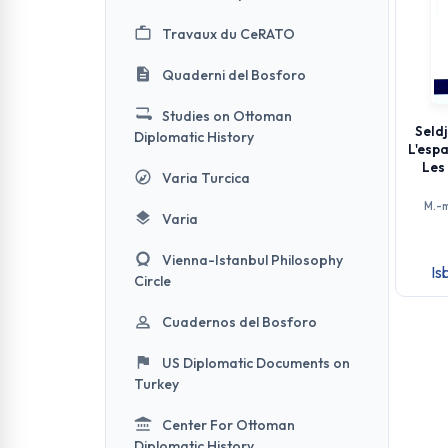
Travaux du CeRATO
Quaderni del Bosforo
Studies on Ottoman
Seld
Diplomatic History
L'esp
Les 
Varia Turcica
M.-
Varia
Vienna-Istanbul Philosophy
Is
Circle
Cuadernos del Bosforo
US Diplomatic Documents on
Turkey
Center For Ottoman
Diplomatic History