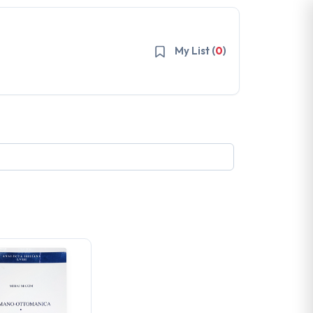
My List (
0
)