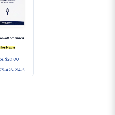
o-ottomanıca
ihai Maxım
ce: $20.00
975-428-214-5