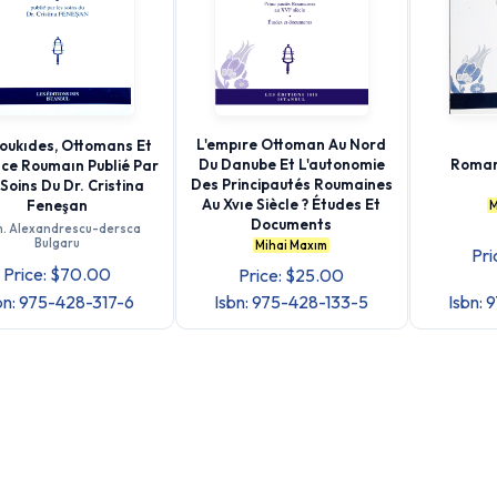
L'empıre Ottoman Au Nord
joukıdes, Ottomans Et
Du Danube Et L'autonomie
Roman
ace Roumaın Publié Par
Des Principautés Roumaines
Soins Du Dr. Cristina
Au Xvıe Siècle ? Études Et
Feneşan
M
Documents
m. Alexandrescu-dersca
Bulgaru
Mihai Maxım
Pri
Price: $70.00
Price: $25.00
bn: 975-428-317-6
Isbn: 975-428-133-5
Isbn: 