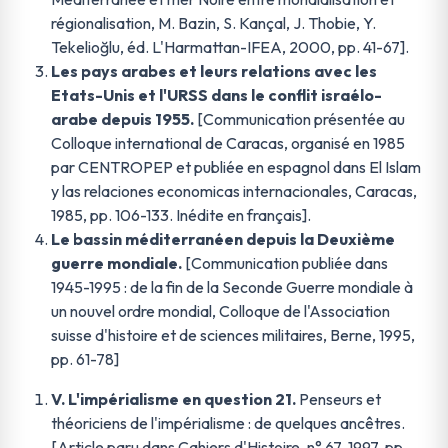
régionalisation, M. Bazin, S. Kançal, J. Thobie, Y.
Tekelioğlu, éd. L'Harmattan-IFEA, 2000, pp. 41-67].
Les pays arabes et leurs relations avec les
Etats-Unis et l'URSS dans le conflit israélo-
arabe depuis 1955.
[Communication présentée au
Colloque international de Caracas, organisé en 1985
par CENTROPEP et publiée en espagnol dans El Islam
y las relaciones economicas internacionales, Caracas,
1985, pp. 106-133. Inédite en français].
Le bassin méditerranéen depuis la Deuxième
guerre mondiale.
[Communication publiée dans
1945-1995 : de la fin de la Seconde Guerre mondiale à
un nouvel ordre mondial, Colloque de l'Association
suisse d'histoire et de sciences militaires, Berne, 1995,
pp. 61-78]
V. L'impérialisme en question 21.
Penseurs et
théoriciens de l'impérialisme : de quelques ancêtres.
[Article paru dans Cahiers d'Histoire, n° 67, 1997, pp.