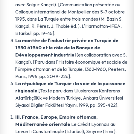
avec Salgur Kançal). [Communication présentée au
Colloque international de Montpellier des 5-7 octobre
1995, dans La Turquie entre trois mondes (M. Bazin S.
Kançal, R. Pérez, J. Thobie éd. ), L'Harmattan-IFEA,
Istanbul, pp. 19-45].
La montée de l'industrie privée en Turquie de
1950 à1960 et le rôle de la Banque de
Développement industriel
(en collaboration avec S.
Kançal). [Paru dans l'Histoire économique et sociale de
l'Empire ottoman et de la Turquie, 1362-1960, Peeters,
Paris, 1995, pp. 20+9-226].
La république de Turquie : la voie de la puissance
régionale
[Texte paru dans Uluslararası Konferans
Atatürkçülük ve Modern Türkiye, Ankara Üniversitesi
Siyasal Bilgiler Fakültesi Yayını, 1999, pp. 395-422].
III. France, Europe, Empire ottoman,
Méditerranée orientale
Le Crédit Lyonnais au
Levant : Constantinople (Istanbul), Smyrne (Irmir),