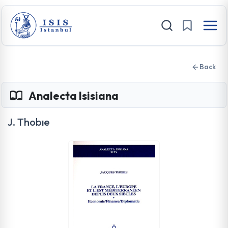
Back
Analecta Isisiana
J. Thobıe