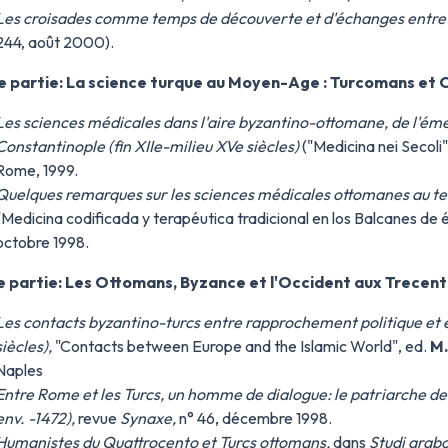
Les croisades comme temps de découverte et d'échanges entre 
244, août 2000).
 partie: La science turque au Moyen-Age : Turcomans et
Les sciences médicales dans l'aire byzantino-ottomane, de l'éme
Constantinople (fin XIIe-milieu XVe siècles)
("Medicina nei Secoli"
Rome, 1999.
Quelques remarques sur les sciences médicales ottomanes au te
"Medicina codificada y terapéutica tradicional en los Balcanes de
octobre 1998.
 partie: Les Ottomans, Byzance et l'Occident aux Trecen
Les contacts byzantino-turcs entre rapprochement politique et é
siècles),
"Contacts between Europe and the Islamic World", ed.
M.
Naples
Entre Rome et les Turcs, un homme de dialogue: le patriarche d
env. -1472),
revue
Synaxe,
n° 46, décembre 1998.
Humanistes du Quattrocento et Turcs ottomans,
dans
Studi arabo