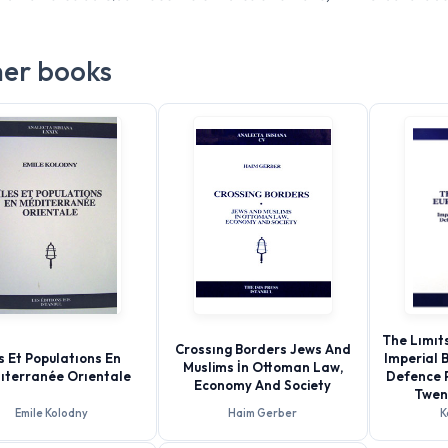
er books
The Lımıts
Crossıng Borders Jews And
es Et Populatıons En
Imperial 
Muslims İn Ottoman Law,
ıterranée Orıentale
Defence P
Economy And Society
Twen
Emile Kolodny
Haim Gerber
K