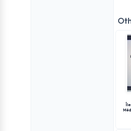
Oth
Îl
Méd