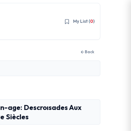
My List (
0
)
Back
en-age: Descroısades Aux
e Siècles