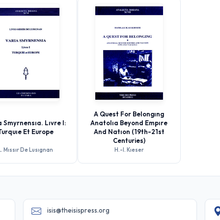
A Quest For Belongıng
a Smyrnensıa. Lıvre I:
Anatolıa Beyond Empıre
Turquıe Et Europe
And Natıon (19th-21st
Centuries)
L. Mıssır De Lusıgnan
H.-l. Kıeser
isis@theisispress.org