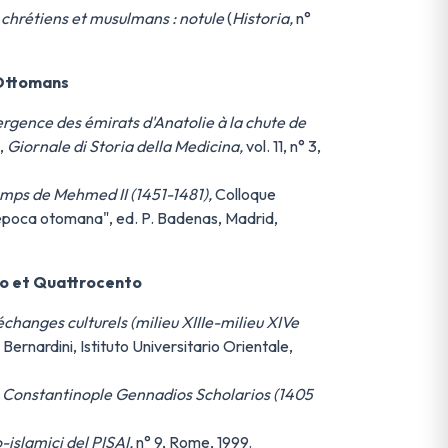
chrétiens et musulmans : notule
(
Historia,
n°
 Ottomans
rgence des émirats d'Anatolie à la chute de
,
Giornale di Storia della Medicina,
vol. 11, n° 3,
mps de Mehmed II (1451-1481),
Colloque
 época otomana", ed. P. Badenas, Madrid,
to et Quattrocento
changes culturels (milieu XIIIe-milieu XIVe
Bernardini, Istituto Universitario Orientale,
e Constantinople Gennadios Scholarios (1405
-islamici del PISAI,
n° 9, Rome, 1999.