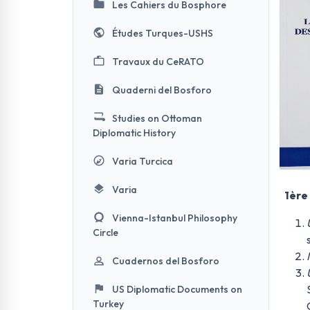
Les Cahiers du Bosphore
Études Turques-USHS
Travaux du CeRATO
Quaderni del Bosforo
Studies on Ottoman
Diplomatic History
Varia Turcica
Varia
1ère
Vienna-Istanbul Philosophy
Circle
Cuadernos del Bosforo
US Diplomatic Documents on
Turkey