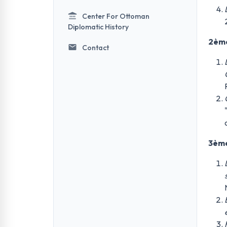
Center For Ottoman
Diplomatic History
2ème
Contact
3ème