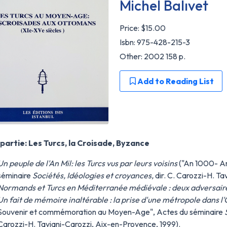
Michel Balıvet
Price:
$15.00
Isbn: 975-428-215-3
Other: 2002 158 p.
Add to Reading List
 partie: Les Turcs, la Croisade, Byzance
Un peuple de l'An Mil: les Turcs vus par leurs voisins
("An 1000- An 
séminaire
Sociétés, Idéologies et croyances,
dir. C. Carozzi-H. T
Normands et Turcs en Méditerranée médiévale : deux adversaire
Un fait de mémoire inaltérable : la prise d'une métropole dans l
Souvenir et commémoration au Moyen-Age", Actes du séminaire
Carozzi-H. Taviani-Carozzi, Aix-en-Provence, 1999).