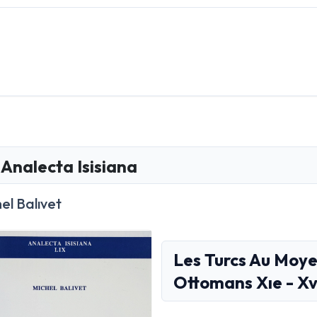
Analecta Isisiana
el Balıvet
Les Turcs Au Moy
Ottomans Xıe - Xv