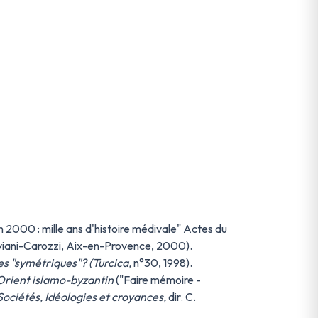
2000 : mille ans d'histoire médivale" Actes du
aviani-Carozzi, Aix-en-Provence, 2000).
s "symétriques"? (Turcica,
n°30, 1998).
'Orient islamo-byzantin
("Faire mémoire -
Sociétés, Idéologies et croyances,
dir. C.