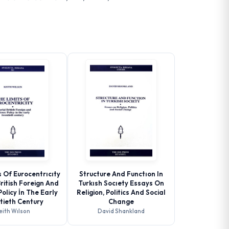
 Of Eurocentrıcıty
Structure And Functıon In
British Foreign And
Turkısh Socıety Essays On
olicy İn The Early
Religion, Politics And Social
tieth Century
Change
eith Wılson
David Shankland