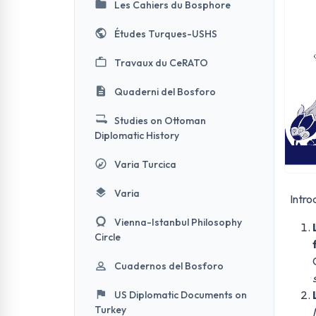
Les Cahiers du Bosphore
Études Turques-USHS
Travaux du CeRATO
Quaderni del Bosforo
Studies on Ottoman
Diplomatic History
Varia Turcica
Varia
Intro
Vienna-Istanbul Philosophy
Circle
Cuadernos del Bosforo
US Diplomatic Documents on
Turkey