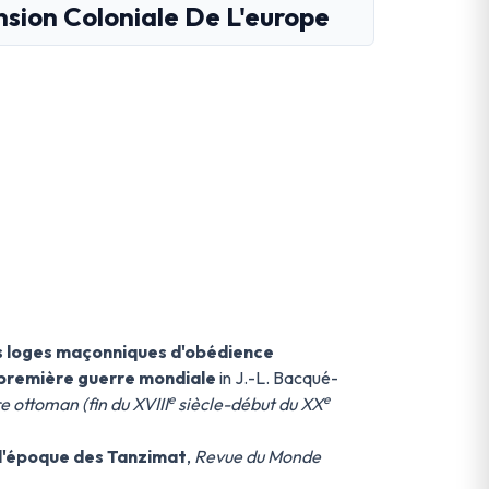
nsion Coloniale De L'europe
les loges maçonniques d'obédience
la première guerre mondiale
in J.-L. Bacqué-
e
e
 ottoman (fin du XVIII
siècle-début du XX
 l'époque des Tanzimat
,
Revue du Monde