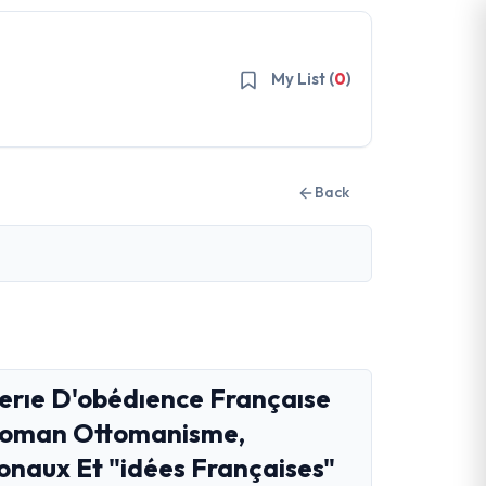
My List (
0
)
Back
rıe D'obédıence Françaıse
toman Ottomanisme,
naux Et "idées Françaises"