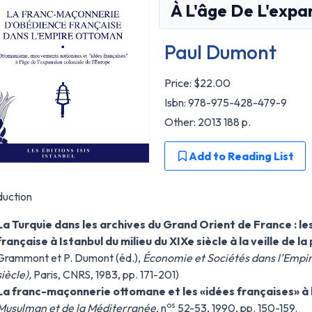
À L'âge De L'expa
Paul Dumont
Price:
$22.00
Isbn: 978-975-428-479-9
Other: 2013 188 p.
Add to Reading List
duction
La Turquie dans les archives du Grand Orient de France : 
française à Istanbul du milieu du XIXe siècle à la veille de 
Grammont et P. Dumont (éd.),
Économie et Sociétés dans l’Empire
siècle),
Paris, CNRS, 1983, pp. 171-201)
La franc-maçonnerie ottomane et les «idées françaises» à
os
Musulman et de la Méditerranée
, n
52-53, 1990, pp. 150-159.