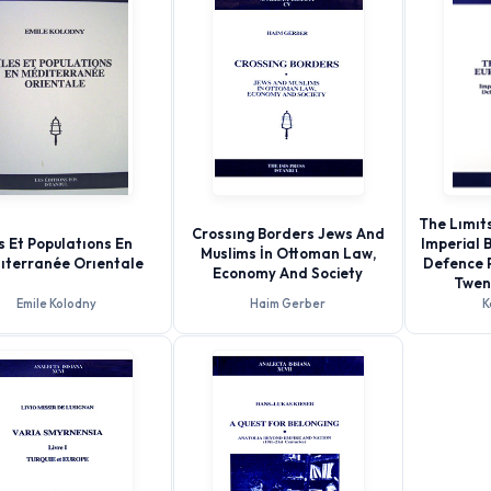
The Lımıts
Crossıng Borders Jews And
es Et Populatıons En
Imperial 
Muslims İn Ottoman Law,
ıterranée Orıentale
Defence P
Economy And Society
Twen
Emile Kolodny
Haim Gerber
K