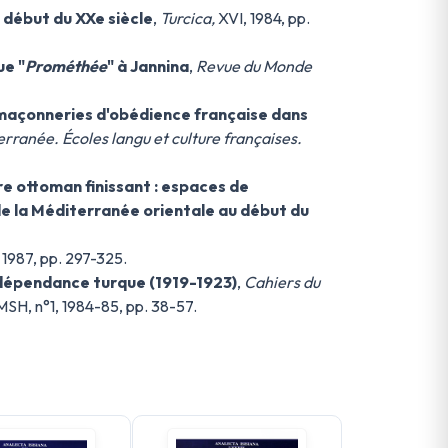
 début du XXe siècle
,
Turcica,
XVI, 1984, pp.
ue "
Prométhée
" à Jannina
,
Revue du Monde
-maçonneries d'obédience française dans
ranée. Écoles langu et culture françaises.
ire ottoman finissant : espaces de
 de la Méditerranée orientale au début du
, 1987, pp. 297-325.
ndépendance turque (1919-1923)
,
Cahiers du
 MSH, n°1, 1984-85, pp. 38-57.