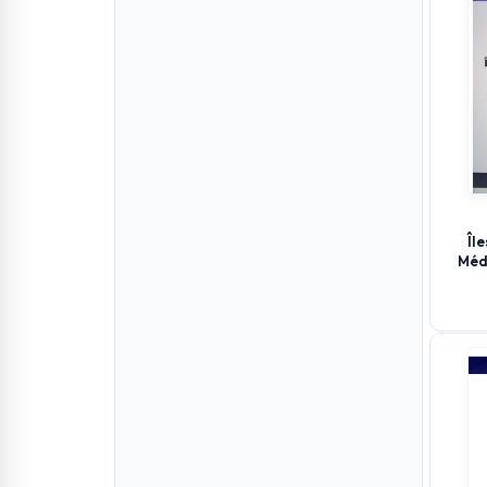
Îl
Méd