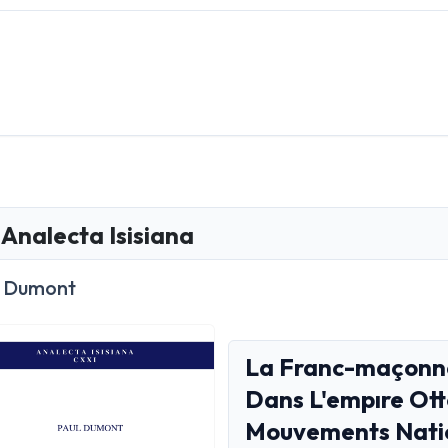
Analecta Isisiana
l Dumont
La Franc-maçonne
Dans L'empıre Ot
Mouvements Natio