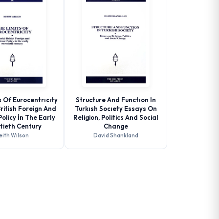
 Of Eurocentrıcıty
Structure And Functıon In
British Foreign And
Turkısh Socıety Essays On
olicy İn The Early
Religion, Politics And Social
tieth Century
Change
eith Wılson
David Shankland