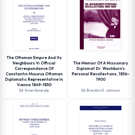
The Ottoman Empıre And Its
Neıghbours Vı Offıcıal
The Memoır Of A Mıssıonary
Correspondance Of
Dıplomat Dr. Washburn’s
Constantın Musurus Ottoman
Personal Recollectıons, 1856–
Dıplomatıc Representatıve In
1900
Vıenna 1849-1850
Ed. Sinan Kuneralp
Ed. Brandon D. Johnson