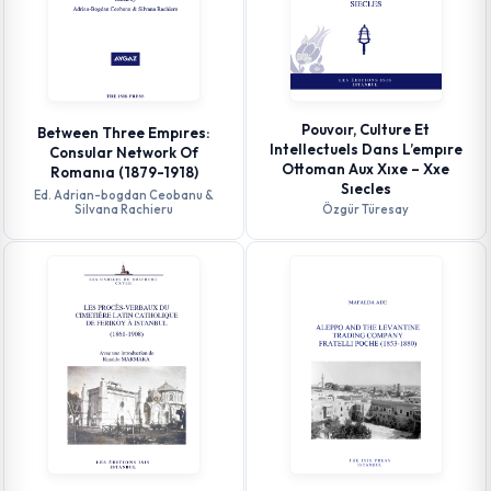
Pouvoır, Culture Et
Between Three Empıres:
Intellectuels Dans L’empıre
Consular Network Of
Ottoman Aux Xıxe – Xxe
Romanıa (1879-1918)
Sıecles
Ed. Adrian-bogdan Ceobanu &
Silvana Rachieru
Özgür Türesay