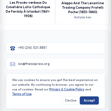
Les Procès-verbaux Du
Aleppo And The Levantıne
Cımetıère Latın Catholıque
Tradıng Company Fratellı
De Ferıköy À Istanbul (1861-
Poche (1853-1880)
1908)
Mafalda Ade
+90 (216) 321-3851
isis@theisispress.org
Yazmaci Emine Sokak No:4/a Burhaniye - Beylerbeyi
We use cookies to ensure you get the best experience on
TR 34676 ISTANBUL-TURKEY
our website. By continuing to browse, you agree to our
use of cookies. Read our
Privacy & Cookie Policy
and
Terms of Use
.
Decline
Accept
© All rights reserved. 2026 The Isis Press
Privacy & Cookie Policy
Terms of Use